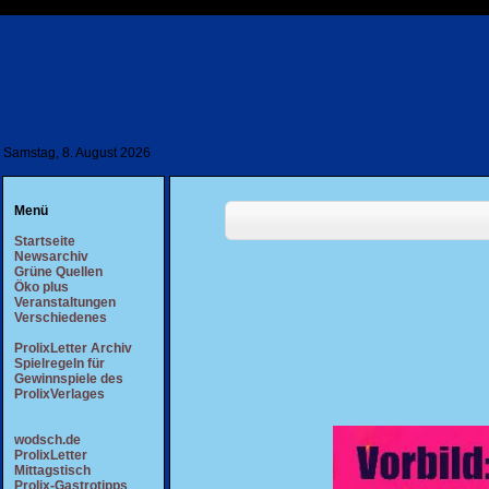
Samstag, 8. August 2026
Menü
Startseite
Newsarchiv
Grüne Quellen
Öko plus
Veranstaltungen
Verschiedenes
ProlixLetter Archiv
Spielregeln für
Gewinnspiele des
ProlixVerlages
wodsch.de
ProlixLetter
Mittagstisch
Prolix-Gastrotipps