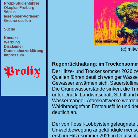
Prolix-Studienführer
Ökoplus Freiburg
56plus
lesen-oder-vorlesen
Gruene-quellen
Suche
Kontakt
Werbung
Disclaimer
(c) mitw
Datenschutzerklärung
Impressum
Regenrückhaltung: im Trockensommer
Der Hitze- und Trockensommer 2026 ze
Quellen führen deutlich weniger Wasser
Gewässer erwärmen sich, Sauerstoffma
Die Grundwasserstände sinken, die Tri
unter Druck. Landwirtschaft, Schifffahrt
Wassermangel. Atomkraftwerke werden a
Waldbrandgefahr, Ernteausfälle und de
deutlich an.
Der von Fossil-Lobbyisten geleugnete 
Umweltbewegung angekündigte mensch
erst) im Hitzesommer 2026 in Deutsc