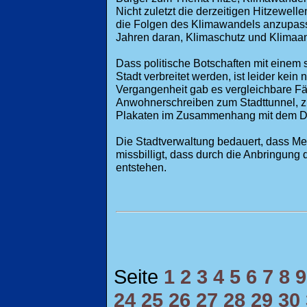
Nicht zuletzt die derzeitigen Hitzewelle
die Folgen des Klimawandels anzupassen
Jahren daran, Klimaschutz und Klimaa
Dass politische Botschaften mit einem s
Stadt verbreitet werden, ist leider kei
Vergangenheit gab es vergleichbare Fäl
Anwohnerschreiben zum Stadttunnel, z
Plakaten im Zusammenhang mit dem D
Die Stadtverwaltung bedauert, dass M
missbilligt, dass durch die Anbringung
entstehen.
Seite
1
2
3
4
5
6
7
8
9
24
25
26
27
28
29
30