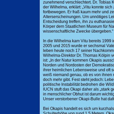
zunehmend verschlechtert. Dr. Tobias Kn
der Wilhelma, erklärt: „Vitu konnte sich
fortbewegen. Er fraß kaum mehr und ze
Alterserscheinungen. Um unnötiges Lei
Entscheidung treffen, ihn zu euthanasi
Körper dem Staatlichen Museum für Nat
wissenschaftliche Zwecke übergeben.“
In die Wilhelma kam Vitu bereits 1999 
2005 und 2015 wurde er sechsmal Vater
leben heute noch 17 seiner Nachkomme
Wilhelma-Direktor Dr. Thomas Kölpin v
ist: „In der Natur kommen Okapis auss
Norden und Nordosten der Demokratisc
ihrer heimlichen Lebensweise und oft
weiß niemand genau, ob es von ihnen n
doch mehr gibt. Fest steht jedoch: Leb
politische Instabilität bedrohen die Wi
IUCN stuft das Okapi daher als „stark 
in menschlicher Obhut ist darum wichtig
Unser verstorbener Okapi-Bulle hat dafü
Bei Okapis handelt es sich um kurzhals
Schulterhöhe von rund 1,5 Metern. Okap