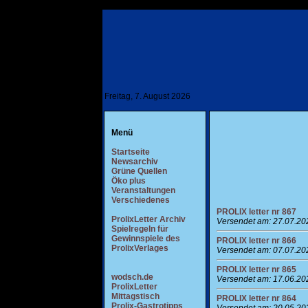
Freitag, 7. August 2026
Menü
Startseite
Newsarchiv
Grüne Quellen
Öko plus
Veranstaltungen
Verschiedenes
PROLIX letter nr 867
ProlixLetter Archiv
Versendet am: 27.07.20
Spielregeln für
Gewinnspiele des
PROLIX letter nr 866
ProlixVerlages
Versendet am: 07.07.20
PROLIX letter nr 865
wodsch.de
Versendet am: 17.06.20
ProlixLetter
Mittagstisch
PROLIX letter nr 864
Prolix-Gastrotipps
Versendet am: 20.05.20