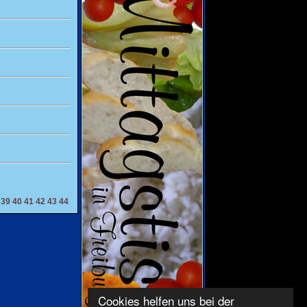
39
40
41
42
43
44
Cookies helfen uns bei der