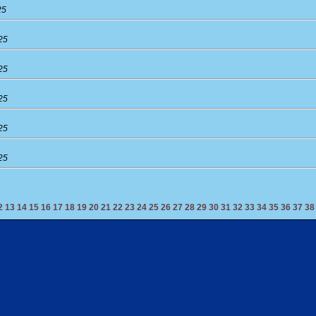
25
25
25
25
25
25
2
13
14
15
16
17
18
19
20
21
22
23
24
25
26
27
28
29
30
31
32
33
34
35
36
37
38