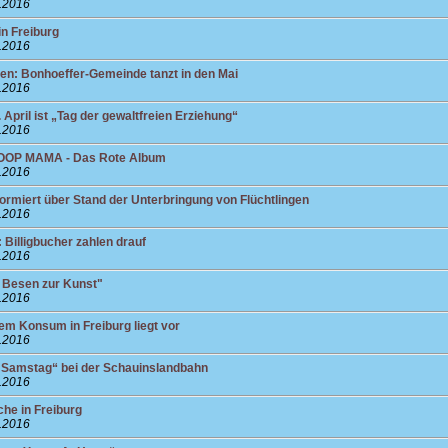
4.2016
in Freiburg
4.2016
en: Bonhoeffer-Gemeinde tanzt in den Mai
4.2016
April ist „Tag der gewaltfreien Erziehung“
4.2016
OOP MAMA - Das Rote Album
4.2016
formiert über Stand der Unterbringung von Flüchtlingen
4.2016
 Billigbucher zahlen drauf
4.2016
 Besen zur Kunst"
4.2016
lem Konsum in Freiburg liegt vor
4.2016
r Samstag“ bei der Schauinslandbahn
4.2016
he in Freiburg
4.2016