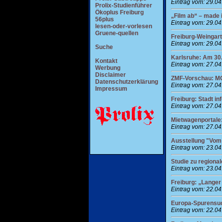
Eintrag vom: 29.0
Prolix-Studienführer
Ökoplus Freiburg
„Film ab“ – made 
56plus
Eintrag vom: 29.0
lesen-oder-vorlesen
Gruene-quellen
Freiburg-Weingart
Eintrag vom: 29.0
Suche
Karlsruhe: Am 30. 
Kontakt
Eintrag vom: 27.0
Werbung
Disclaimer
ZMF-Vorschau: M
Datenschutzerklärung
Eintrag vom: 27.0
Impressum
Freiburg: Stadt in
Eintrag vom: 27.0
Mietwagenportale:
Eintrag vom: 27.0
Ausstellung "Vom
Eintrag vom: 23.0
Studie zu regiona
Eintrag vom: 23.0
Freiburg: „Lange
Eintrag vom: 22.0
Europa-Spurensuc
Eintrag vom: 22.0