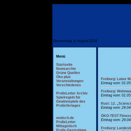
Donnerstag, 6. August 2026
Menü
Startseite
Newsarchiv
Grüne Quellen
Öko plus
Freiburg: Labor Ma
Veranstaltungen
Eintrag vom: 01.0
Verschiedenes
Freiburg: Wohnwa
ProlixLetter Archiv
Eintrag vom: 01.0
Spielregeln für
Gewinnspiele des
Rust: 12. „Scienc
ProlixVerlages
Eintrag vom: 29.0
ÖKO-TEST Fitnes
wodsch.de
Eintrag vom: 29.0
ProlixLetter
Mittagstisch
Freiburg: Landesb
Prolix-Gastrotipps