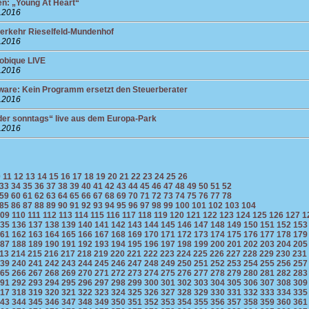
n: „Young At Heart“
4.2016
verkehr Rieselfeld-Mundenhof
4.2016
obique LIVE
4.2016
ware: Kein Programm ersetzt den Steuerberater
4.2016
der sonntags“ live aus dem Europa-Park
4.2016
0
11
12
13
14
15
16
17
18
19
20
21
22
23
24
25
26
33
34
35
36
37
38
39
40
41
42
43
44
45
46
47
48
49
50
51
52
59
60
61
62
63
64
65
66
67
68
69
70
71
72
73
74
75
76
77
78
85
86
87
88
89
90
91
92
93
94
95
96
97
98
99
100
101
102
103
104
09
110
111
112
113
114
115
116
117
118
119
120
121
122
123
124
125
126
127
1
35
136
137
138
139
140
141
142
143
144
145
146
147
148
149
150
151
152
153
61
162
163
164
165
166
167
168
169
170
171
172
173
174
175
176
177
178
179
87
188
189
190
191
192
193
194
195
196
197
198
199
200
201
202
203
204
205
13
214
215
216
217
218
219
220
221
222
223
224
225
226
227
228
229
230
231
39
240
241
242
243
244
245
246
247
248
249
250
251
252
253
254
255
256
257
65
266
267
268
269
270
271
272
273
274
275
276
277
278
279
280
281
282
283
91
292
293
294
295
296
297
298
299
300
301
302
303
304
305
306
307
308
309
17
318
319
320
321
322
323
324
325
326
327
328
329
330
331
332
333
334
335
43
344
345
346
347
348
349
350
351
352
353
354
355
356
357
358
359
360
361