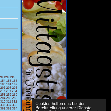
28
129
130
154
155
156
180
181
182
206
207
208
232
233
234
258
259
260
284
285
286
310
311
312
Cookies helfen uns bei der
336
337
338
Bereitstellung unserer Dienste.
362
363
364