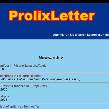
---
Abonnieren Sie unseren kostenlosen Newslet
Newsarchiv
nifest II - Für alle Tanzschaffenden
5.2016
genbrand in Freiburg-Hochdorf
5.2016
Autor: Amt für Brand- und Katastrophenschutz Freiburg
e Days für Kinder“ im Europa-Park
4.2016
s-Apps
4.2016
ischof spricht zu Bonhoeffer