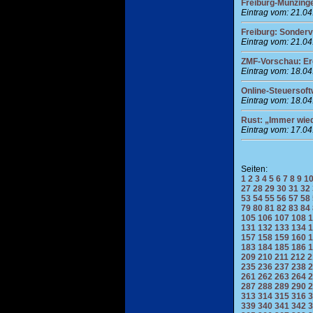
Freiburg-Munzinge
Eintrag vom: 21.0
Freiburg: Sonder
Eintrag vom: 21.0
ZMF-Vorschau: Er
Eintrag vom: 18.0
Online-Steuersoft
Eintrag vom: 18.0
Rust: „Immer wie
Eintrag vom: 17.0
Seiten:
1
2
3
4
5
6
7
8
9
1
27
28
29
30
31
32
53
54
55
56
57
58
79
80
81
82
83
84
105
106
107
108
1
131
132
133
134
1
157
158
159
160
1
183
184
185
186
1
209
210
211
212
2
235
236
237
238
2
261
262
263
264
2
287
288
289
290
2
313
314
315
316
3
339
340
341
342
3