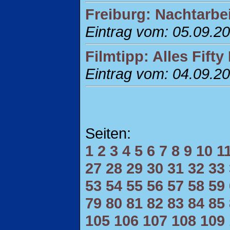
Freiburg: Nachtarbe
Eintrag vom: 05.09.2
Filmtipp: Alles Fifty 
Eintrag vom: 04.09.2
Seiten:
1
2
3
4
5
6
7
8
9
10
1
27
28
29
30
31
32
33
53
54
55
56
57
58
59
79
80
81
82
83
84
85
105
106
107
108
109