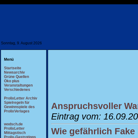
Sonntag, 9. August 2026
Menü
Startseite
Newsarchiv
Grüne Quellen
Öko plus
Veranstaltungen
Verschiedenes
ProlixLetter Archiv
Spielregeln für
Anspruchsvoller Wa
Gewinnspiele des
ProlixVerlages
Eintrag vom: 16.09.2
wodsch.de
Wie gefährlich Fake 
ProlixLetter
Mittagstisch
Prolix-Gastrotipps