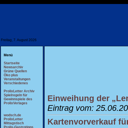
Freitag, 7. August 2026
Menü
Startseite
Newsarchiv
Grüne Quellen
Öko plus
Veranstaltungen
Verschiedenes
ProlixLetter Archiv
Spielregeln für
Einweihung der „Ler
Gewinnspiele des
ProlixVerlages
Eintrag vom: 25.06.2
wodsch.de
Kartenvorverkauf f
ProlixLetter
Mittagstisch
Prolix-Gastrotipps