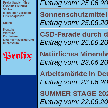
Eintrag vom: 25.06.2
Prolix-Studienführer
Ökoplus Freiburg
56plus
Sonnenschutzmittel:
lesen-oder-vorlesen
Gruene-quellen
Eintrag vom: 25.06.2
Suche
Kontakt
CSD-Parade durch d
Werbung
Disclaimer
Datenschutzerklärung
Eintrag vom: 25.06.2
Impressum
Natürliches Mineral
Eintrag vom: 23.06.2
Arbeitsmärkte in D
Eintrag vom: 23.06.2
SUMMER STAGE 20
Eintrag vom: 22.06.2