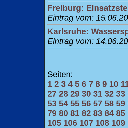
Freiburg: Einsatzste
Eintrag vom: 15.06.2
Karlsruhe: Wassersp
Eintrag vom: 14.06.2
Seiten:
1
2
3
4
5
6
7
8
9
10
1
27
28
29
30
31
32
33
53
54
55
56
57
58
59
79
80
81
82
83
84
85
105
106
107
108
109