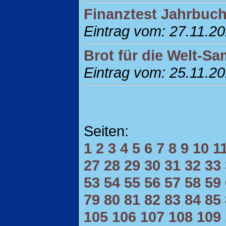
Finanztest Jahrbuch
Eintrag vom: 27.11.2
Brot für die Welt-S
Eintrag vom: 25.11.2
Seiten:
1
2
3
4
5
6
7
8
9
10
1
27
28
29
30
31
32
33
53
54
55
56
57
58
59
79
80
81
82
83
84
85
105
106
107
108
109