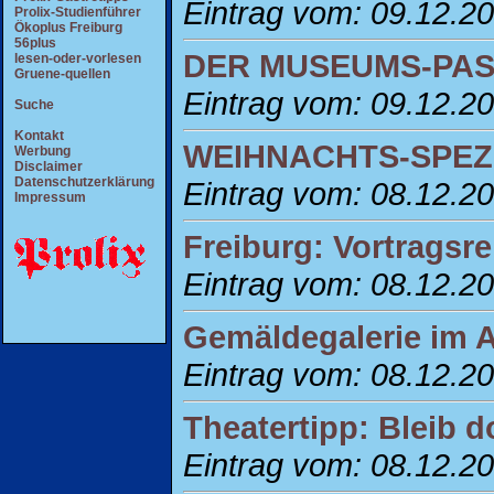
Eintrag vom: 09.12.2
Prolix-Studienführer
Ökoplus Freiburg
56plus
DER MUSEUMS-PAS
lesen-oder-vorlesen
Gruene-quellen
Eintrag vom: 09.12.2
Suche
Kontakt
WEIHNACHTS-SPEZ
Werbung
Disclaimer
Datenschutzerklärung
Eintrag vom: 08.12.2
Impressum
Freiburg: Vortragsr
Eintrag vom: 08.12.2
Gemäldegalerie im 
Eintrag vom: 08.12.2
Theatertipp: Bleib 
Eintrag vom: 08.12.2