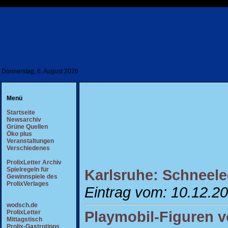
Donnerstag, 6. August 2026
Menü
Startseite
Newsarchiv
Grüne Quellen
Öko plus
Veranstaltungen
Verschiedenes
ProlixLetter Archiv
Spielregeln für
Karlsruhe: Schneel
Gewinnspiele des
ProlixVerlages
Eintrag vom: 10.12.2
wodsch.de
Playmobil-Figuren 
ProlixLetter
Mittagstisch
Prolix-Gastrotipps