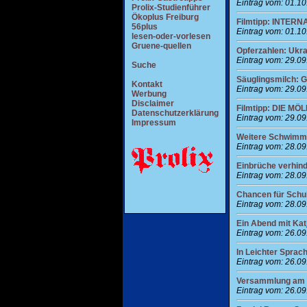
Eintrag vom: 01.1
Prolix-Studienführer
Ökoplus Freiburg
Filmtipp: INTERN
56plus
Eintrag vom: 01.1
lesen-oder-vorlesen
Gruene-quellen
Opferzahlen: Ukrai
Eintrag vom: 29.0
Suche
Säuglingsmilch: G
Kontakt
Eintrag vom: 29.0
Werbung
Disclaimer
Filmtipp: DIE M
Datenschutzerklärung
Eintrag vom: 29.0
Impressum
Weitere Schwimmk
Eintrag vom: 28.0
Einbrüche verhin
Eintrag vom: 28.0
Chancen für Schul
Eintrag vom: 28.0
Ein Abend mit Kat
Eintrag vom: 26.0
In Leichter Sprac
Eintrag vom: 26.0
Versammlung am S
Eintrag vom: 26.0