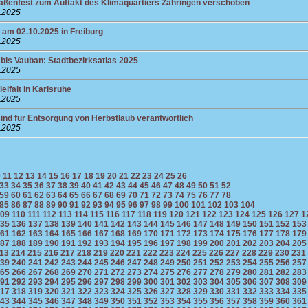
raßenfest zum Auftakt des Klimaquartiers Zähringen verschoben
9.2025
 02.10.2025 in Freiburg
9.2025
e bis Vauban: Stadtbezirksatlas 2025
9.2025
elfalt in Karlsruhe
9.2025
nd für Entsorgung von Herbstlaub verantwortlich
9.2025
0
11
12
13
14
15
16
17
18
19
20
21
22
23
24
25
26
33
34
35
36
37
38
39
40
41
42
43
44
45
46
47
48
49
50
51
52
59
60
61
62
63
64
65
66
67
68
69
70
71
72
73
74
75
76
77
78
85
86
87
88
89
90
91
92
93
94
95
96
97
98
99
100
101
102
103
104
09
110
111
112
113
114
115
116
117
118
119
120
121
122
123
124
125
126
127
1
35
136
137
138
139
140
141
142
143
144
145
146
147
148
149
150
151
152
153
61
162
163
164
165
166
167
168
169
170
171
172
173
174
175
176
177
178
179
87
188
189
190
191
192
193
194
195
196
197
198
199
200
201
202
203
204
205
13
214
215
216
217
218
219
220
221
222
223
224
225
226
227
228
229
230
231
39
240
241
242
243
244
245
246
247
248
249
250
251
252
253
254
255
256
257
65
266
267
268
269
270
271
272
273
274
275
276
277
278
279
280
281
282
283
91
292
293
294
295
296
297
298
299
300
301
302
303
304
305
306
307
308
309
17
318
319
320
321
322
323
324
325
326
327
328
329
330
331
332
333
334
335
43
344
345
346
347
348
349
350
351
352
353
354
355
356
357
358
359
360
361