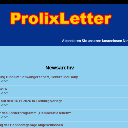
---
Abonnieren Sie unseren kostenlosen Newslett
Newsarchiv
ung rund um Schwangerschaft, Geburt und Baby
0.2025
POWER
0.2025
 den 04.11.2026 in Freiburg verlegt
0.2025
ür das Förderprogramm „Demokratie leben!“
0.2025
ung der Bahnhofsgarage abgeschlossen