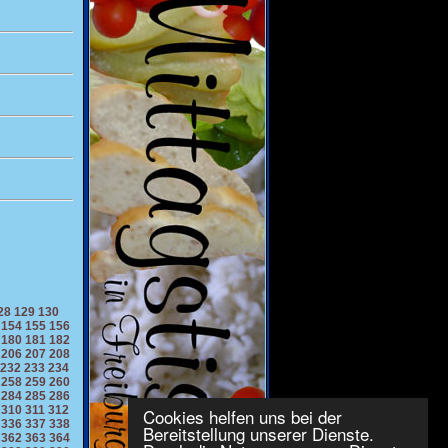
28
129
130
154
155
156
180
181
182
206
207
208
232
233
234
258
259
260
284
285
286
310
311
312
Cookies helfen uns bei der
336
337
338
Bereitstellung unserer Dienste.
362
363
364