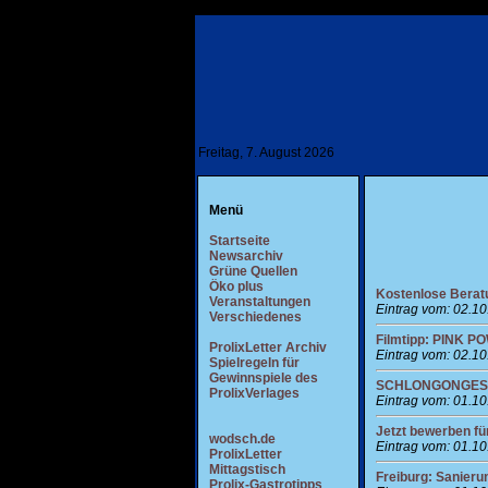
Freitag, 7. August 2026
Menü
Startseite
Newsarchiv
Grüne Quellen
Öko plus
Kostenlose Berat
Veranstaltungen
Eintrag vom: 02.1
Verschiedenes
Filmtipp: PINK 
ProlixLetter Archiv
Eintrag vom: 02.1
Spielregeln für
Gewinnspiele des
SCHLONGONGES auf
ProlixVerlages
Eintrag vom: 01.1
Jetzt bewerben f
wodsch.de
Eintrag vom: 01.1
ProlixLetter
Mittagstisch
Freiburg: Sanier
Prolix-Gastrotipps