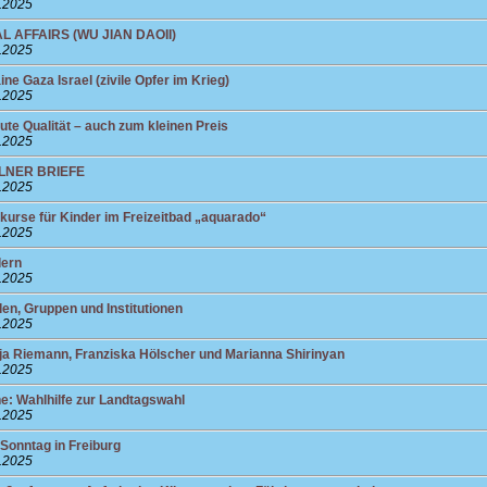
0.2025
AL AFFAIRS (WU JIAN DAOII)
0.2025
ne Gaza Israel (zivile Opfer im Krieg)
9.2025
ute Qualität – auch zum kleinen Preis
9.2025
ÖLLNER BRIEFE
9.2025
urse für Kinder im Freizeitbad „aquarado“
9.2025
dern
9.2025
en, Gruppen und Institutionen
9.2025
ja Riemann, Franziska Hölscher und Marianna Shirinyan
9.2025
he: Wahlhilfe zur Landtagswahl
9.2025
onntag in Freiburg
9.2025