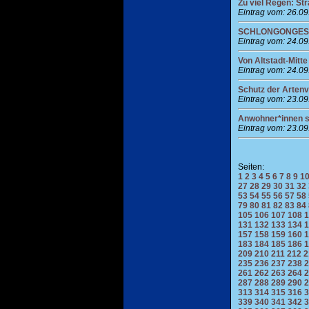
Zu viel Regen: St
Eintrag vom: 26.0
SCHLONGONGES am
Eintrag vom: 24.0
Von Altstadt-Mitt
Eintrag vom: 24.0
Schutz der Artenvi
Eintrag vom: 23.0
Anwohner*innen si
Eintrag vom: 23.0
Seiten:
1
2
3
4
5
6
7
8
9
1
27
28
29
30
31
32
53
54
55
56
57
58
79
80
81
82
83
84
105
106
107
108
1
131
132
133
134
1
157
158
159
160
1
183
184
185
186
1
209
210
211
212
2
235
236
237
238
2
261
262
263
264
2
287
288
289
290
2
313
314
315
316
3
339
340
341
342
3