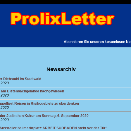
---
Abonnieren Sie unseren kostenlosen Newslet
Newsarchiv
er Diebstahl im Stadtwald
8.2020
 am Dietenbachgelände nachgewiesen
8.2020
ppelliert Reisen in Risikogebiete zu überdenken
8.2020
 der Jüdischen Kultur am Sonntag, 6. September 2020
8.2020
 Aussteller bei marktplatz:ARBEIT SÜDBADEN steht vor der Tür!