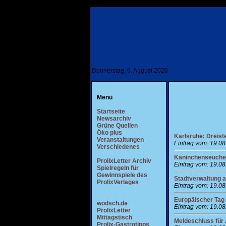
Donnerstag, 6. August 2026
Menü
Startseite
Newsarchiv
Grüne Quellen
Öko plus
Karlsruhe: Dreist
Veranstaltungen
Eintrag vom: 19.0
Verschiedenes
Kaninchenseuche
ProlixLetter Archiv
Eintrag vom: 19.0
Spielregeln für
Gewinnspiele des
Stadtverwaltung a
ProlixVerlages
Eintrag vom: 19.0
Europäischer Tag
wodsch.de
Eintrag vom: 19.0
ProlixLetter
Mittagstisch
Meldeschluss für
Prolix-Gastrotipps