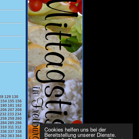
28
129
130
154
155
156
180
181
182
206
207
208
232
233
234
258
259
260
284
285
286
310
311
312
Cookies helfen uns bei der
336
337
338
Bereitstellung unserer Dienste.
362
363
364