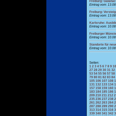
Freiburg: Galanach
Eintrag vom: 13.0
Freiburg: Verstei
Eintrag vom: 13.0
Karlsruhe: Ausbil
Eintrag vom: 10.0
Freiburger Münste
Eintrag vom: 10.0
Standorte für neu
Eintrag vom: 10.0
Seiten:
1
2
3
4
5
6
7
8
9
1
27
28
29
30
31
32
53
54
55
56
57
58
79
80
81
82
83
84
105
106
107
108
1
131
132
133
134
1
157
158
159
160
1
183
184
185
186
1
209
210
211
212
2
235
236
237
238
2
261
262
263
264
2
287
288
289
290
2
313
314
315
316
3
339
340
341
342
3