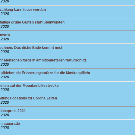
8.2020
nzahlung kann teuer werden
8.2020
fältige grüne Gärten statt Steinwüsten
8.2020
hestra
8.2020
rechnen: Das dicke Ende kommt noch
8.2020
 Menschen fordern ambitionierteren Naturschutz
8.2020
ufkleber als Erinnerungsstütze für die Maskenpflicht
8.2020
beiten auf der Mountainbikestrecke
8.2020
altungslocations zu Corona Zeiten
8.2020
tionspreis 2021
8.2020
m aquarado
8.2020