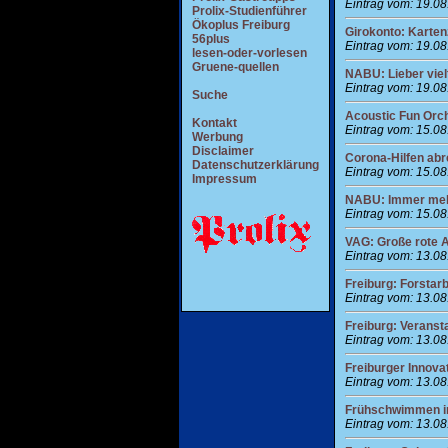
Eintrag vom: 19.0
Prolix-Studienführer
Ökoplus Freiburg
Girokonto: Karte
56plus
Eintrag vom: 19.0
lesen-oder-vorlesen
Gruene-quellen
NABU: Lieber viel
Eintrag vom: 19.0
Suche
Acoustic Fun Orc
Kontakt
Eintrag vom: 15.0
Werbung
Disclaimer
Corona-Hilfen ab
Datenschutzerklärung
Eintrag vom: 15.0
Impressum
NABU: Immer mehr
Eintrag vom: 15.0
VAG: Große rote A
Eintrag vom: 13.0
Freiburg: Forstar
Eintrag vom: 13.0
Freiburg: Veranst
Eintrag vom: 13.0
Freiburger Innova
Eintrag vom: 13.0
Frühschwimmen i
Eintrag vom: 13.0