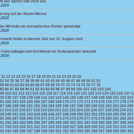
t des Sports fällt 2020 aus
8.2020
gerung auf der Neuen Messe
8.2020
der Michelin als europäischen Pionier gewürdigt
8.2020
rmarkt findet in diesem Jahr am 15. August statt
8.2020
e Fahrradbügel und Hochbeete im Sedanquartier bekannt
8.2020
0
11
12
13
14
15
16
17
18
19
20
21
22
23
24
25
26
33
34
35
36
37
38
39
40
41
42
43
44
45
46
47
48
49
50
51
52
59
60
61
62
63
64
65
66
67
68
69
70
71
72
73
74
75
76
77
78
85
86
87
88
89
90
91
92
93
94
95
96
97
98
99
100
101
102
103
104
09
110
111
112
113
114
115
116
117
118
119
120
121
122
123
124
125
126
127
1
35
136
137
138
139
140
141
142
143
144
145
146
147
148
149
150
151
152
153
61
162
163
164
165
166
167
168
169
170
171
172
173
174
175
176
177
178
179
87
188
189
190
191
192
193
194
195
196
197
198
199
200
201
202
203
204
205
13
214
215
216
217
218
219
220
221
222
223
224
225
226
227
228
229
230
231
39
240
241
242
243
244
245
246
247
248
249
250
251
252
253
254
255
256
257
65
266
267
268
269
270
271
272
273
274
275
276
277
278
279
280
281
282
283
91
292
293
294
295
296
297
298
299
300
301
302
303
304
305
306
307
308
309
17
318
319
320
321
322
323
324
325
326
327
328
329
330
331
332
333
334
335
43
344
345
346
347
348
349
350
351
352
353
354
355
356
357
358
359
360
361