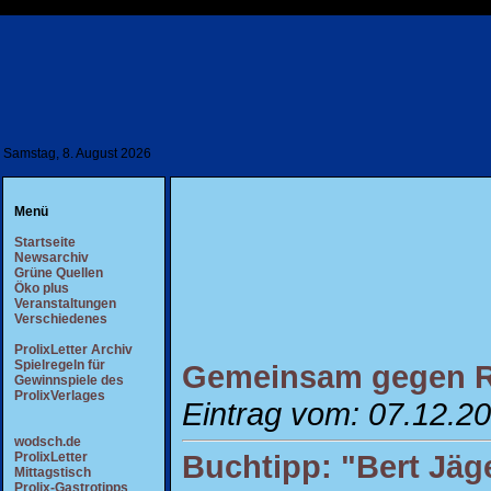
Samstag, 8. August 2026
Menü
Startseite
Newsarchiv
Grüne Quellen
Öko plus
Veranstaltungen
Verschiedenes
ProlixLetter Archiv
Spielregeln für
Gemeinsam gegen Ra
Gewinnspiele des
ProlixVerlages
Eintrag vom: 07.12.2
wodsch.de
Buchtipp: "Bert Jäge
ProlixLetter
Mittagstisch
Prolix-Gastrotipps