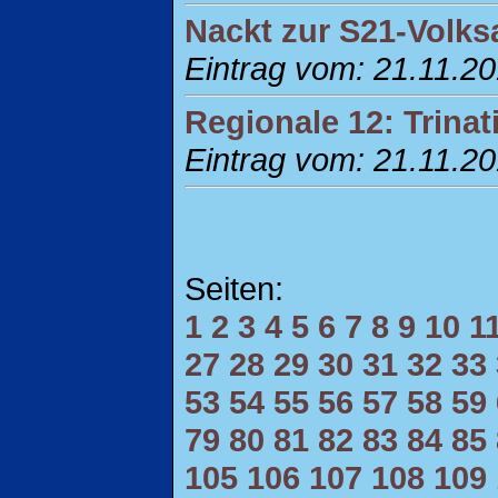
Nackt zur S21-Volk
Eintrag vom: 21.11.2
Regionale 12: Trinat
Eintrag vom: 21.11.2
Seiten:
1
2
3
4
5
6
7
8
9
10
1
27
28
29
30
31
32
33
53
54
55
56
57
58
59
79
80
81
82
83
84
85
105
106
107
108
109