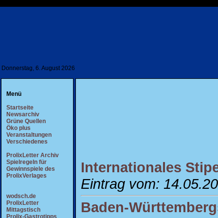
Donnerstag, 6. August 2026
Menü
Startseite
Newsarchiv
Grüne Quellen
Öko plus
Veranstaltungen
Verschiedenes
ProlixLetter Archiv
Spielregeln für
Internationales Sti
Gewinnspiele des
ProlixVerlages
Eintrag vom: 14.05.2
wodsch.de
Baden-Württembergs
ProlixLetter
Mittagstisch
Prolix-Gastrotipps