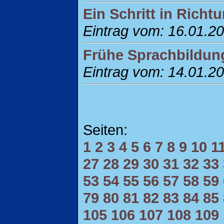
Ein Schritt in Rich
Eintrag vom: 16.01.2
Frühe Sprachbildung
Eintrag vom: 14.01.2
Seiten:
1
2
3
4
5
6
7
8
9
10
1
27
28
29
30
31
32
33
53
54
55
56
57
58
59
79
80
81
82
83
84
85
105
106
107
108
109