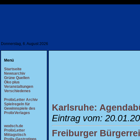
Donnerstag, 6. August 2026
Menü
Startseite
Newsarchiv
Grüne Quellen
Öko plus
Veranstaltungen
Verschiedenes
ProlixLetter Archiv
Spielregeln für
Karlsruhe: Agendabü
Gewinnspiele des
ProlixVerlages
Eintrag vom: 20.01.2
wodsch.de
Freiburger Bürgerrei
ProlixLetter
Mittagstisch
Prolix-Gastrotipps