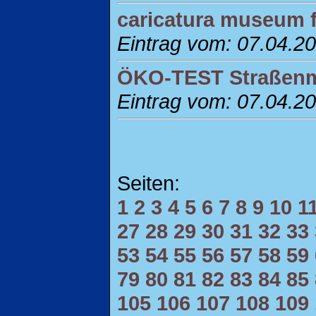
caricatura museum 
Eintrag vom: 07.04.2
ÖKO-TEST Straßenma
Eintrag vom: 07.04.2
Seiten:
1
2
3
4
5
6
7
8
9
10
1
27
28
29
30
31
32
33
53
54
55
56
57
58
59
79
80
81
82
83
84
85
105
106
107
108
109