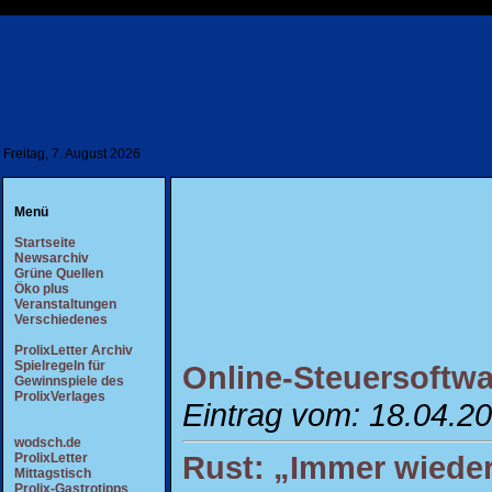
Freitag, 7. August 2026
Menü
Startseite
Newsarchiv
Grüne Quellen
Öko plus
Veranstaltungen
Verschiedenes
ProlixLetter Archiv
Spielregeln für
Online-Steuersoftwa
Gewinnspiele des
ProlixVerlages
Eintrag vom: 18.04.2
wodsch.de
Rust: „Immer wieder
ProlixLetter
Mittagstisch
Prolix-Gastrotipps