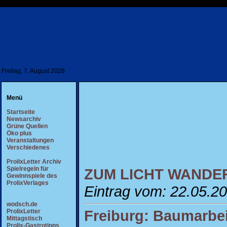
Freitag, 7. August 2026
Menü
Startseite
Newsarchiv
Grüne Quellen
Öko plus
Veranstaltungen
Verschiedenes
ProlixLetter Archiv
Spielregeln für
ZUM LICHT WANDE
Gewinnspiele des
ProlixVerlages
Eintrag vom: 22.05.2
wodsch.de
Freiburg: Baumarbei
ProlixLetter
Mittagstisch
Prolix-Gastrotipps