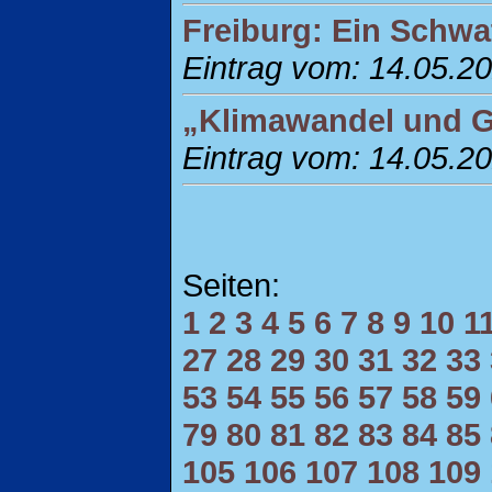
Freiburg: Ein Schwa
Eintrag vom: 14.05.2
„Klimawandel und Ge
Eintrag vom: 14.05.2
Seiten:
1
2
3
4
5
6
7
8
9
10
1
27
28
29
30
31
32
33
53
54
55
56
57
58
59
79
80
81
82
83
84
85
105
106
107
108
109