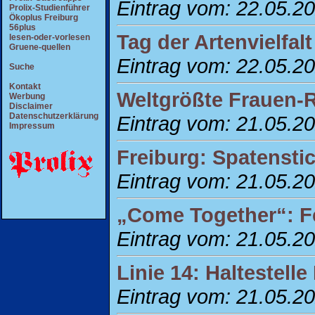
Eintrag vom: 22.05.2
Prolix-Studienführer
Ökoplus Freiburg
56plus
Tag der Artenvielfal
lesen-oder-vorlesen
Gruene-quellen
Eintrag vom: 22.05.2
Suche
Kontakt
Weltgrößte Frauen-
Werbung
Disclaimer
Datenschutzerklärung
Eintrag vom: 21.05.2
Impressum
Freiburg: Spatensti
Eintrag vom: 21.05.2
„Come Together“: F
Eintrag vom: 21.05.2
Linie 14: Haltestell
Eintrag vom: 21.05.2