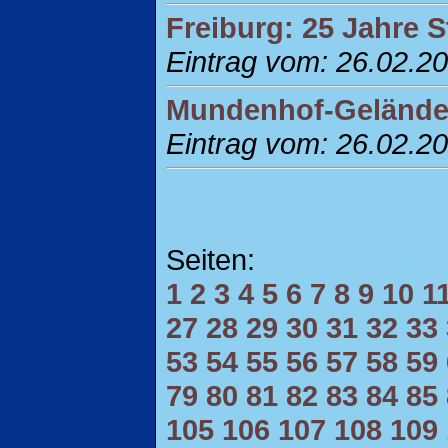
Freiburg: 25 Jahre S
Eintrag vom: 26.02.2
Mundenhof-Gelände F
Eintrag vom: 26.02.2
Seiten:
1
2
3
4
5
6
7
8
9
10
1
27
28
29
30
31
32
33
53
54
55
56
57
58
59
79
80
81
82
83
84
85
105
106
107
108
109