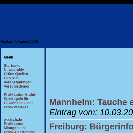
Freitag, 7. August 2026
Menü
Startseite
Newsarchiv
Grüne Quellen
Öko plus
Veranstaltungen
Verschiedenes
ProlixLetter Archiv
Spielregeln für
Mannheim: Tauche ei
Gewinnspiele des
ProlixVerlages
Eintrag vom: 10.03.2
wodsch.de
Freiburg: Bürgerinf
ProlixLetter
Mittagstisch
Prolix-Gastrotipps