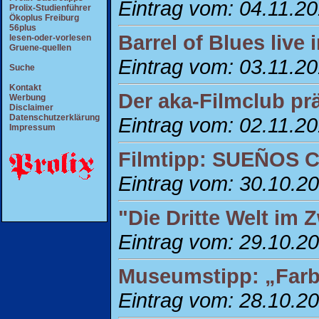
Eintrag vom: 04.11.2
Prolix-Studienführer
Ökoplus Freiburg
56plus
Barrel of Blues live
lesen-oder-vorlesen
Gruene-quellen
Eintrag vom: 03.11.2
Suche
Kontakt
Der aka-Filmclub pr
Werbung
Disclaimer
Datenschutzerklärung
Eintrag vom: 02.11.2
Impressum
Filmtipp: SUEÑOS
Eintrag vom: 30.10.2
"Die Dritte Welt im 
Eintrag vom: 29.10.2
Museumstipp: „Farbw
Eintrag vom: 28.10.2