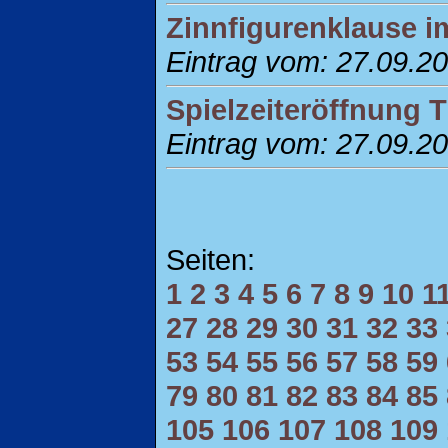
Zinnfigurenklause 
Eintrag vom: 27.09.2
Spielzeiteröffnung 
Eintrag vom: 27.09.2
Seiten:
1
2
3
4
5
6
7
8
9
10
1
27
28
29
30
31
32
33
53
54
55
56
57
58
59
79
80
81
82
83
84
85
105
106
107
108
109