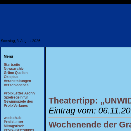
Samstag, 8. August 2026
Menü
Startseite
Newsarchiv
Grüne Quellen
Öko plus
Veranstaltungen
Verschiedenes
ProlixLetter Archiv
Spielregeln für
Theatertipp: „UNW
Gewinnspiele des
ProlixVerlages
Eintrag vom: 06.11.2
wodsch.de
Wochenende der Gr
ProlixLetter
Mittagstisch
Prolix-Gastrotipps