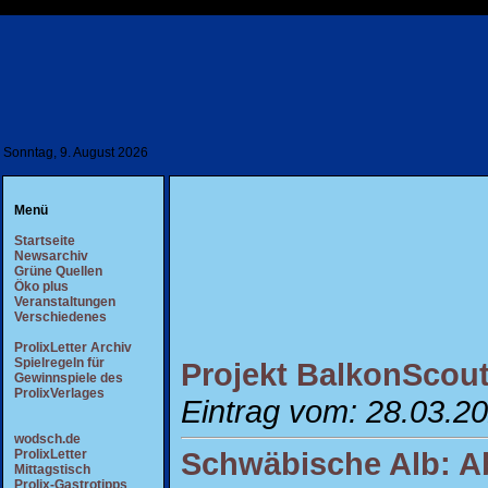
Sonntag, 9. August 2026
Menü
Startseite
Newsarchiv
Grüne Quellen
Öko plus
Veranstaltungen
Verschiedenes
ProlixLetter Archiv
Spielregeln für
Projekt BalkonScout
Gewinnspiele des
ProlixVerlages
Eintrag vom: 28.03.2
wodsch.de
Schwäbische Alb: Ab
ProlixLetter
Mittagstisch
Prolix-Gastrotipps