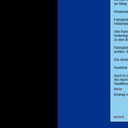
an Steig
Hinweise
Fahrgäst
Höllenta
Alle Fahr
hinterle
zu den B
Fahrgäst
achten. I
Die dire
Ausblick:
Auch in 
Als näch
Stadtthea
Mehr
Eintrag 
zurück