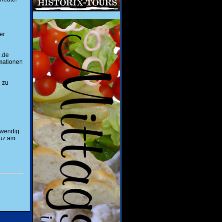
er
g.de
rmationen
 zu
twendig.
euz am