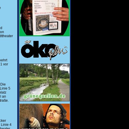
e
nd
von
ttheater
kehrt
 1 vor
 Die
Linie 5
latz
l an
traße.
cker
 Linie 4
theater