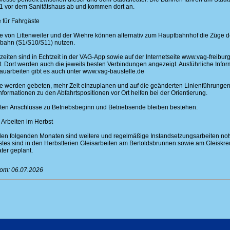
 1 vor dem Sanitätshaus ab und kommen dort an.
 für Fahrgäste
e von Littenweiler und der Wiehre können alternativ zum Hauptbahnhof die Züge d
lbahn (S1/S10/S11) nutzen.
zeiten sind in Echtzeit in der VAG-App sowie auf der Internetseite www.vag-freibur
gt. Dort werden auch die jeweils besten Verbindungen angezeigt. Ausführliche Info
auarbeiten gibt es auch unter www.vag-baustelle.de
e werden gebeten, mehr Zeit einzuplanen und auf die geänderten Linienführungen
nformationen zu den Abfahrtspositionen vor Ort helfen bei der Orientierung.
kten Anschlüsse zu Betriebsbeginn und Betriebsende bleiben bestehen.
 Arbeiten im Herbst
den folgenden Monaten sind weitere und regelmäßige Instandsetzungsarbeiten no
stes sind in den Herbstferien Gleisarbeiten am Bertoldsbrunnen sowie am Gleiskr
ter geplant.
vom: 06.07.2026