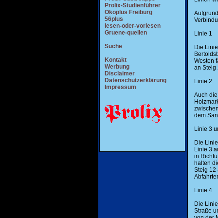
Prolix-Studienführer
Ökoplus Freiburg
Aufgrund 
56plus
Verbindu
lesen-oder-vorlesen
Gruene-quellen
Linie 1
Suche
Die Linie
Bertoldsb
Kontakt
Westen f
Werbung
an Steig 
Disclaimer
Datenschutzerklärung
Linie 2
Impressum
Auch die
Holzmarkt
zwischen
dem Sani
Linie 3 
Die Linie
Linie 3 a
in Richt
halten d
Steig 12
Abfahrte
Linie 4
Die Lini
Straße un
von der 