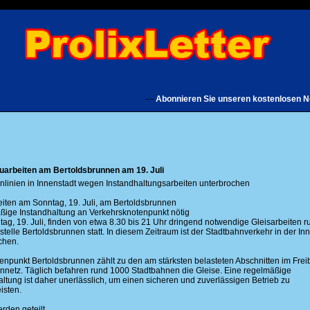
---
Abonnieren Sie unseren kostenlosen Newslet
arbeiten am Bertoldsbrunnen am 19. Juli
nlinien in Innenstadt wegen Instandhaltungsarbeiten unterbrochen
eiten am Sonntag, 19. Juli, am Bertoldsbrunnen
ige Instandhaltung an Verkehrsknotenpunkt nötig
ag, 19. Juli, finden von etwa 8.30 bis 21 Uhr dringend notwendige Gleisarbeiten 
stelle Bertoldsbrunnen statt. In diesem Zeitraum ist der Stadtbahnverkehr in der In
chen.
enpunkt Bertoldsbrunnen zählt zu den am stärksten belasteten Abschnitten im Frei
nnetz. Täglich befahren rund 1000 Stadtbahnen die Gleise. Eine regelmäßige
altung ist daher unerlässlich, um einen sicheren und zuverlässigen Betrieb zu
isten.
rden geteilt