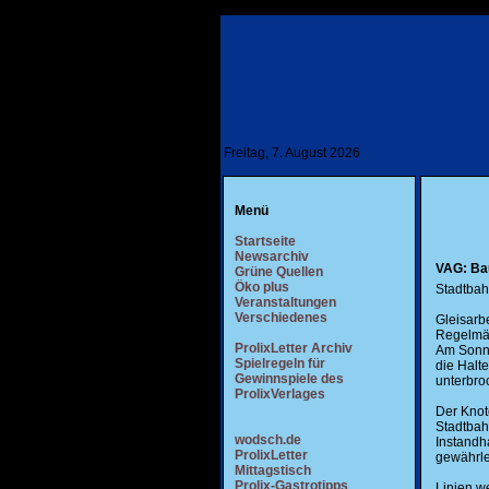
Freitag, 7. August 2026
Menü
Startseite
Newsarchiv
VAG: Bau
Grüne Quellen
Öko plus
Stadtbah
Veranstaltungen
Verschiedenes
Gleisarb
Regelmäß
ProlixLetter Archiv
Am Sonnt
Spielregeln für
die Halte
Gewinnspiele des
unterbro
ProlixVerlages
Der Knot
Stadtbah
wodsch.de
Instandh
ProlixLetter
gewährle
Mittagstisch
Prolix-Gastrotipps
Linien we