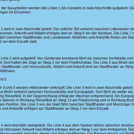
der Bauarbeiten werden die Linien 1 bis 4 jeweils in zwei Abschnitte aufgeteilt. Di
ngen im Einzelnen:
 1 wird in zwei Abschnitte geteilt: Der östliche Teil verkehrt zwischen Littenweiler u
runnen. Ankunft und Abfahrt erfolgen dort an Steig 6 vor der Nordsee. Die Linie 1 
ährt zwischen Stadttheater und Landwasser. Abfahrten und Ankünfte finden am Stad
2 vor dem Eiscafé statt.
 Linie 2 wird aufgeteilt: Von Günterstal kommend fährt sie zwischen Dorfstraße und
. Dort halten die Züge an Steig 2 vor dem Friedrichsbau. Die Linie 2 aus Brühl ver
 Stadttheater und Hornusstraße. Abfahrt und Ankunft sind am Stadttheater an Steig
tätshaus.
und 5
n 3 und 5 werden miteinander verknüpft: Die Linie 3 wird in zwei Abschnitte geteilt.
us Brühl verkehrt zwischen Hornusstraße und Europaplatz. Dort fährt sie weiter als 
ung Rieselfeld. In der Gegenrichtung erfolgt der Wechsel entsprechend. Am Europap
ie Bahnen in Richtung Rieselfeld an Steig 13 am Friedrichring und in Richtung Brüh
 am Pavillon. Die Linie 3 von der Haid fährt zwischen Stadttheater und Munzinger S
n und Ankünfte erfolgen am Stadttheater an Steig 2 vor dem Eiscafé.
e 4 wird ebenfalls zweigeteilt: Die Linie 4 aus dem Vauban fahren zwischen Innsbru
d Holzmarkt. Ankunft und Abfahrt erfolgen dort an Steig 1 vor dem Amtsgericht. Die
Messe pendelt zwischen dieser und dem Stadttheater. Die Bahnen fahren am Stadt