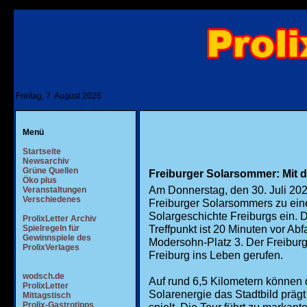
Freitag, 7. August 2026
Menü
Startseite
Newsarchiv
Grüne Quellen
Freiburger Solarsommer: Mit 
Öko plus
Am Donnerstag, den 30. Juli 202
Veranstaltungen
Verschiedenes
Freiburger Solarsommers zu eine
Solargeschichte Freiburgs ein. Di
ProlixLetter Archiv
Treffpunkt ist 20 Minuten vor Abf
Spielregeln für
Gewinnspiele des
Modersohn-Platz 3. Der Freibur
ProlixVerlages
Freiburg ins Leben gerufen.
wodsch.de
Auf rund 6,5 Kilometern können
ProlixLetter
Solarenergie das Stadtbild prägt
Mittagstisch
Prolix-Gastrotipps