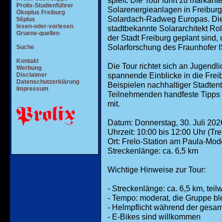
spielt. Die Tour führt zu markant
Prolix-Studienführer
Solarenergieanlagen in Freiburg
Ökoplus Freiburg
Solardach-Radweg Europas. Die
56plus
lesen-oder-vorlesen
stadtbekannte Solararchitekt Rol
Gruene-quellen
der Stadt Freiburg geplant sind,
Solarforschung des Fraunhofer IS
Suche
Kontakt
Die Tour richtet sich an Jugend
Werbung
spannende Einblicke in die Frei
Disclaimer
Datenschutzerklärung
Beispielen nachhaltiger Stadte
Impressum
Teilnehmenden handfeste Tipps f
mit.
Datum: Donnerstag, 30. Juli 202
Uhrzeit: 10:00 bis 12:00 Uhr (Tre
Ort: Frelo-Station am Paula-Mod
Streckenlänge: ca. 6,5 km
Wichtige Hinweise zur Tour:
- Streckenlänge: ca. 6,5 km, tei
- Tempo: moderat, die Gruppe b
- Helmpflicht während der gesa
- E-Bikes sind willkommen