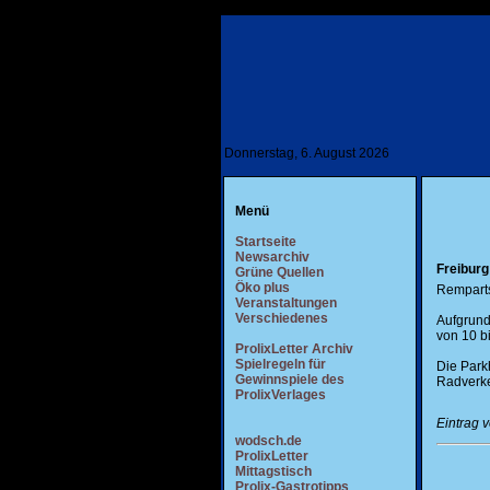
Donnerstag, 6. August 2026
Menü
Startseite
Newsarchiv
Freiburg
Grüne Quellen
Öko plus
Remparts
Veranstaltungen
Verschiedenes
Aufgrund
von 10 bi
ProlixLetter Archiv
Spielregeln für
Die Park
Gewinnspiele des
Radverke
ProlixVerlages
Eintrag 
wodsch.de
ProlixLetter
Mittagstisch
Prolix-Gastrotipps