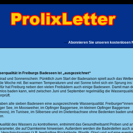
---
Abonnieren Sie unseren kostenlosen Newsle
erqualität in Freiburgs Badeseen ist „ausgezeichnet“
Grad und Sonnenschein: Pünktlich zum Start der Badesaison spielt auch das Wette
 Woche mit. Bei warmen Temperaturen und viel Sonne lohnt sich ein Sprung ins 
für hat Freiburg neben den vielen Freibädern auch einige Badeseen. Damit man d
los baden kann, wird zwischen Juni und September regelmäßig die Wasserqualitä
rprüft.
haben alle sieben Badeseen eine ausgezeichnete Wasserqualität. Freiburger*inne
iger See, im Moosweiher, im Opfinger Baggersee, im kleinen Opfinger Baggersee
oos), im Tunisee, im Silbersee und im Dietenbachsee ohne Bedenken baden un
en.
ualität des Wassers zu kontrollieren, entnimmt das Gesundheitsamt Proben und an
Parameter, die auf Darmkeime hinweisen. Außerdem werden die Badestellen auch a
e Verschmutzungen (z.B. teerhaltige Rückstände, Plastik, Glas) und auf eine eventu