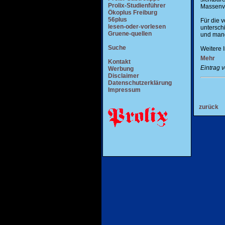
Prolix-Studienführer
Massenve
Ökoplus Freiburg
56plus
Für die 
lesen-oder-vorlesen
untersch
Gruene-quellen
und mange
Suche
Weitere 
Mehr
Kontakt
Eintrag 
Werbung
Disclaimer
Datenschutzerklärung
Impressum
zurück