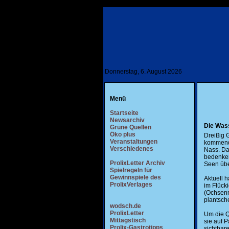
Donnerstag, 6. August 2026
Menü
Startseite
Newsarchiv
Die Wass
Grüne Quellen
Öko plus
Dreißig 
Veranstaltungen
kommende
Verschiedenes
Nass. Da
bedenken
ProlixLetter Archiv
Seen übe
Spielregeln für
Gewinnspiele des
Aktuell 
ProlixVerlages
im Flück
(Ochsenm
plantsch
wodsch.de
ProlixLetter
Um die Q
Mittagstisch
sie auf 
Prolix-Gastrotipps
sichtbar