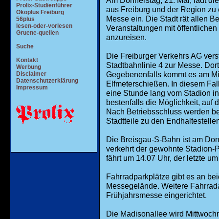
Am Donnerstag, 21. Mai, lädt di
Prolix-Studienführer
aus Freiburg und der Region zu
Ökoplus Freiburg
Messe ein. Die Stadt rät allen 
56plus
lesen-oder-vorlesen
Veranstaltungen mit öffentliche
Gruene-quellen
anzureisen.
Suche
Die Freiburger Verkehrs AG ver
Kontakt
Stadtbahnlinie 4 zur Messe. Dor
Werbung
Gegebenenfalls kommt es am Mi
Disclaimer
Datenschutzerklärung
Elfmeterschießen. In diesem Fall
Impressum
eine Stunde lang vom Stadion in
bestenfalls die Möglichkeit, auf
Nach Betriebsschluss werden bei
Stadtteile zu den Endhaltestellen
Die Breisgau-S-Bahn ist am Don
verkehrt der gewohnte Stadion-P
fährt um 14.07 Uhr, der letzte um
Fahrradparkplätze gibt es an be
Messegelände. Weitere Fahrrada
Frühjahrsmesse eingerichtet.
Die Madisonallee wird Mittwochn