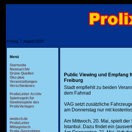
Freitag, 7. August 2026
-
Menü
Startseite
Newsarchiv
Grüne Quellen
Public Viewing und Empfang f
Öko plus
Freiburg
Veranstaltungen
Verschiedenes
Stadt empfiehlt zu beiden Veran
dem Fahrrad
ProlixLetter Archiv
Spielregeln für
Gewinnspiele des
VAG setzt zusätzliche Fahrzeuge
ProlixVerlages
am Donnerstag nur mit kostenl
wodsch.de
Am Mittwoch, 20. Mai, spielt de
ProlixLetter
Istanbul. Dazu findet ein (ausver
Mittagstisch
Prolix-Gastrotipps