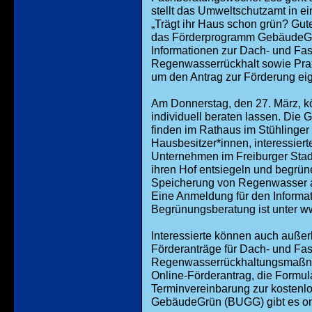
stellt das Umweltschutzamt in ei
„Trägt ihr Haus schon grün? Gut
das Förderprogramm GebäudeGrü
Informationen zur Dach- und Fa
Regenwasserrückhalt sowie Prax
um den Antrag zur Förderung 
Am Donnerstag, den 27. März, kö
individuell beraten lassen. Die
finden im Rathaus im Stühlinger s
Hausbesitzer*innen, interessierte
Unternehmen im Freiburger Stadt
ihren Hof entsiegeln und begrü
Speicherung von Regenwasser a
Eine Anmeldung für den Informat
Begrünungsberatung ist unter w
Interessierte können auch auße
Förderanträge für Dach- und F
Regenwasserrückhaltungsmaßna
Online-Förderantrag, die Formu
Terminvereinbarung zur kosten
GebäudeGrün (BUGG) gibt es on