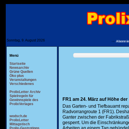
Sonntag, 9. August 2026
---
Abonnieren Sie uns
Menü
Startseite
Newsarchiv
Grüne Quellen
Öko plus
Veranstaltungen
Verschiedenes
ProlixLetter Archiv
Spielregeln für
FR1 am 24. März auf Höhe der 
Gewinnspiele des
ProlixVerlages
Das Garten- und Tiefbauamt repa
Radvorrangroute 1 (FR1). Desha
wodsch.de
Ganter zwischen der Fabrikstra
ProlixLetter
gesperrt. Um die Einschränkunge
Mittagstisch
Arbeiten an einem Tag gebündelt
Prolix-Gastrotipps