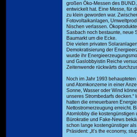
großen Öko-Messen des BUND, a
entwickelt hat. Eine Messe, für
zu klein geworden war. Zwischen
Fotovoltaikanlagen, Umweltprod
Nischen verlassen. Ökoprodukte 
Sasbach noch bestaunte, neue S
Baumarkt um die Ecke.
Die vielen privaten Solaranlage
Demokratisierung der Energiee
wurde ihr Energieerzeugungsmon
und Gaslobbyistin Reiche versuc
Zeitenwende rückwärts durchzus
Noch im Jahr 1993 behaupteten 
und Atomkonzerne in einer Anzei
Sonne, Wasser oder Wind können 
unseres Strombedarfs decken.“ I
hatten die erneuerbaren Energie
Nettostromerzeugung erreicht. Bi
Atomlobby die kostengünstigen 
Bürokratie und Fake-News bekä
schon lange kostengünstiger al
Präsident: „It’s the economy, stup