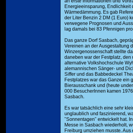
an erste Informationen und Vor
Energieeinsparung, Endlichkeit 
Wärmedämmung. Es gab Referent
der Liter Benzin 2 DM (1 Euro) k
verwegene Prognosen und Aussag
lag damals bei 83 Pfennigen pro L
Das ganze Dorf Sasbach, gepräg
Vereinen an der Ausgestaltung de
Winzergenossenschaft stellte da
daneben war der Festplatz, den 
alternative Volkshochschule Wyh
alemannischen Sänger- und Dic
Siffer und das Babbedeckel Th
Festplatzes war das Ganze ein g
Bierausschank und (heute und
000 BesucherInnen kamen 1976 
Sasbach.
Es war tatsächlich eine sehr klei
unglaublich und faszinierend, w
"Sonnentagen" entwickelt hat. I
Messe in Sasbach wiederholt, wu
Freiburg umziehen musste. Aus