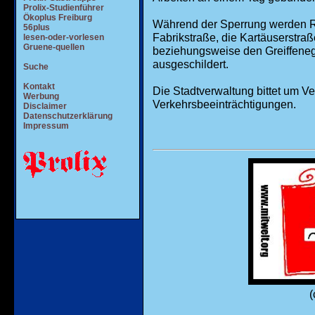
Prolix-Studienführer
Ökoplus Freiburg
Während der Sperrung werden R
56plus
Fabrikstraße, die Kartäuserstr
lesen-oder-vorlesen
Gruene-quellen
beziehungsweise den Greiffenegg
ausgeschildert.
Suche
Kontakt
Die Stadtverwaltung bittet um Ve
Werbung
Verkehrsbeeinträchtigungen.
Disclaimer
Datenschutzerklärung
Impressum
(