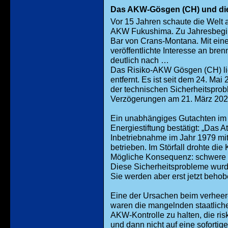
Das AKW-Gösgen (CH) und die
Vor 15 Jahren schaute die Welt 
AKW Fukushima. Zu Jahresbeginn
Bar von Crans-Montana. Mit eine
veröffentlichte Interesse an br
deutlich nach …
Das Risiko-AKW Gösgen (CH) li
entfernt. Es ist seit dem 24. Ma
der technischen Sicherheitspro
Verzögerungen am 21. März 202
Ein unabhängiges Gutachten im 
Energiestiftung bestätigt: „Das 
Inbetriebnahme im Jahr 1979 mi
betrieben. Im Störfall drohte di
Mögliche Konsequenz: schwere 
Diese Sicherheitsprobleme wurd
Sie werden aber erst jetzt behob
Eine der Ursachen beim verheer
waren die mangelnden staatlichen
AKW-Kontrolle zu halten, die ri
und dann nicht auf eine soforti